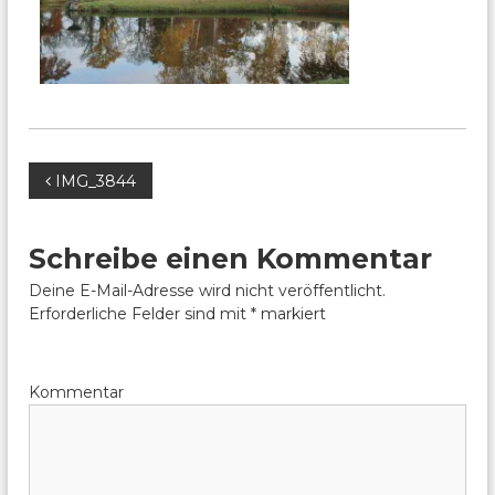
B
IMG_3844
e
Schreibe einen Kommentar
i
Deine E-Mail-Adresse wird nicht veröffentlicht.
Erforderliche Felder sind mit
*
markiert
t
r
Kommentar
a
g