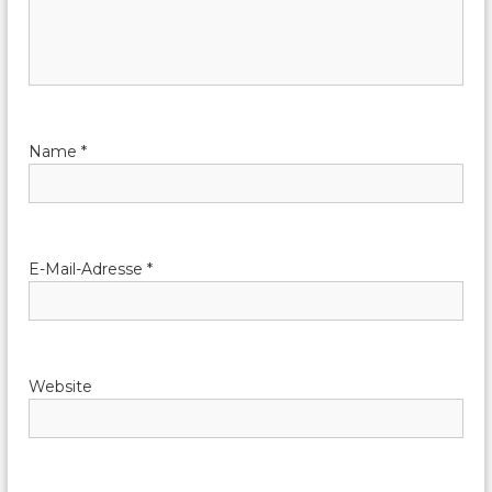
s
n
a
Name
*
v
i
E-Mail-Adresse
*
g
a
t
Website
i
o