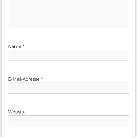
g
s
n
a
Name
*
v
i
E-Mail-Adresse
*
g
a
t
Website
i