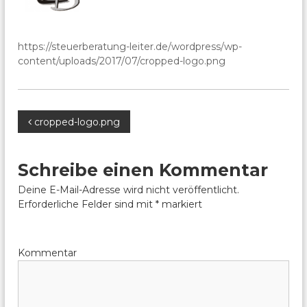
https://steuerberatung-leiter.de/wordpress/wp-
content/uploads/2017/07/cropped-logo.png
B
cropped-logo.png
e
Schreibe einen Kommentar
i
Deine E-Mail-Adresse wird nicht veröffentlicht.
Erforderliche Felder sind mit
*
markiert
t
r
Kommentar
a