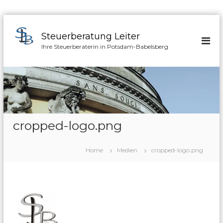
Z
u
Steuerberatung Leiter
r
Ihre Steuerberaterin in Potsdam-Babelsberg
ü
c
k
z
u
m
I
cropped-logo.png
n
h
a
Home
Medien
cropped-logo.png
l
t