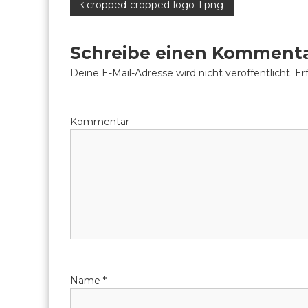
B
cropped-cropped-logo-1.png
e
Schreibe einen Komment
i
Deine E-Mail-Adresse wird nicht veröffentlicht.
Erf
t
Kommentar
r
a
g
s
n
a
Name
*