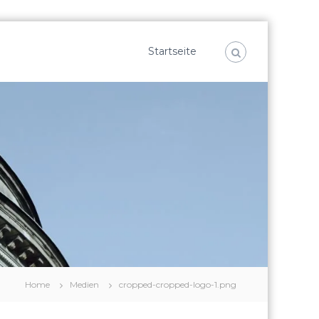
Startseite
Home
Medien
cropped-cropped-logo-1.png