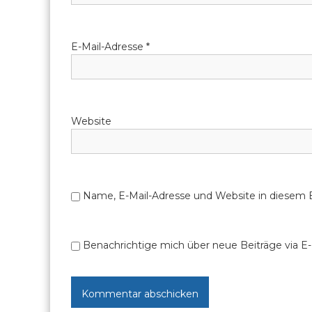
v
i
E-Mail-Adresse
*
g
a
Website
t
i
o
Name, E-Mail-Adresse und Website in diesem
n
Benachrichtige mich über neue Beiträge via E-