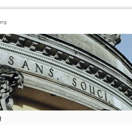
erg
g