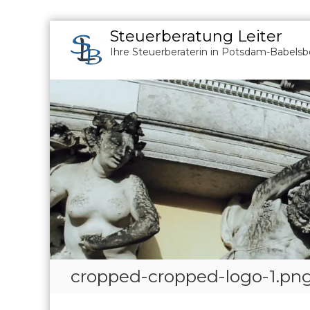
Z
Steuerberatung Leiter
u
Ihre Steuerberaterin in Potsdam-Babelsb
r
ü
c
k
z
u
m
I
n
h
a
l
t
cropped-cropped-logo-1.pn